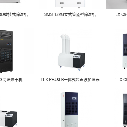
4.0D壁挂式除湿机
SMS-12KG立式管道型除湿机
TLX-
0KG高温烘干机
TLX-PH48LB一体式超声波加湿器
TLX-