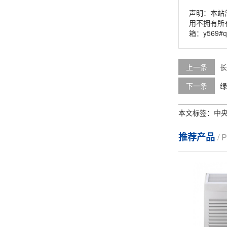
声明：本站
用不拥有所
箱：y569#
上一条
长
下一条
绿
本文标签：
中
推荐产品
/