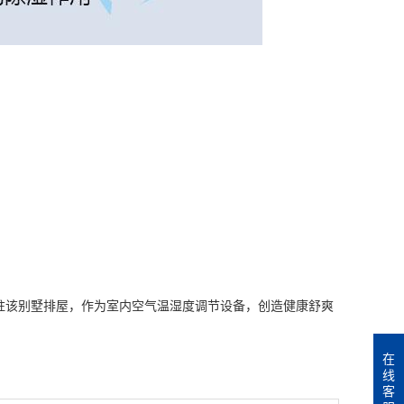
驻该别墅排屋，作为室内空气温
湿度
调节设备，创造健康舒爽
在
线
客