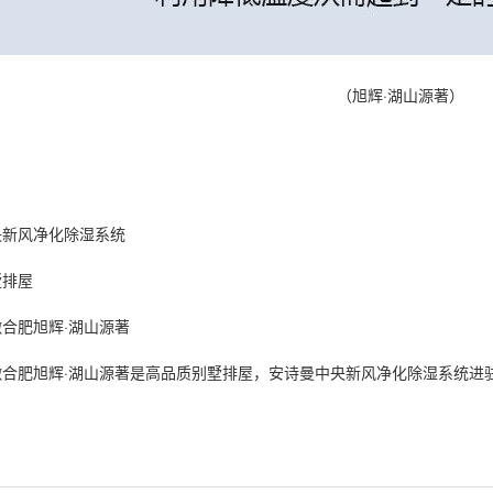
（旭辉·湖山源著）
央新风净化
除湿
系统
墅排屋
合肥旭辉·湖山源著
合肥旭辉·湖山源著是
高品质
别墅排屋，
安诗曼
中央
新风净化除湿
系统进