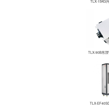
TLX-15
TLX-90B
TLX-EF4