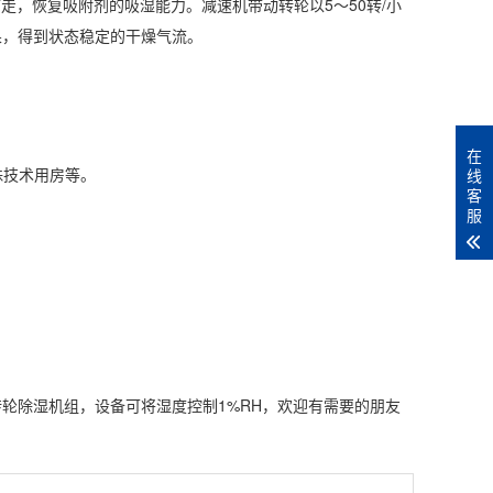
走，恢复吸附剂的吸湿能力。减速机带动转轮以5～50转/小
果
，得到状态稳定的干燥气流。
在
殊技术用房等。
线
客
服
转轮除湿机组
，设备可将
湿度控制
1%RH，欢迎有需要的朋友