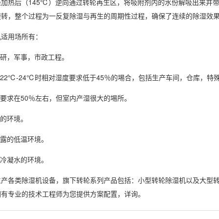
加热后（145℃）逆向通过转轮再生区，将吸附剂内的水份解吸出来并带
旋转，整个过程为一反复除湿与再生的周期性过程，确保了连续的
除湿效
机
适用场所有：
研，军事，市政工程。
2℃-24℃时
相对湿度
要求低于45％的埸合，包括生产车间，仓库，特
要求在50％左右，但室内产湿很大的埸所。
的环境。
露的低温环境。
冷凝水的环境。
产各类
除湿机设备
，旗下转轮系列产品包括：小型转轮除湿机以及大型
们有专业的技术工程师为您提供方案配置，详询。