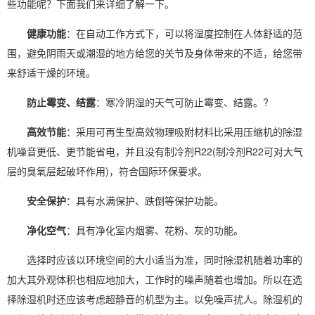
些功能呢？下面我们来详细了解一下。
健康功能
：在自动工作方式下，可以将
湿度控制
在人体舒适的范
围，避免阴雨天或潮湿的地方给您的关节及身体带来的不适，给您带
来舒适干燥的环境。
防止霉变、结露
：寒冷阴湿的天气可防止霉变、结露。?
高效节能
：采用可再生型高效物理吸附材料比采用压缩机的
除湿
机噪音
更低、更节能省电，并且没有制冷剂R22(制冷剂R22可对大气
层的臭氧层起破坏作用)，符合国际环保要求。
安全保护
：具有水满保护、跌倒等保护功能。
净化空气
：具有净化室内烟雾、花粉、灰的功能。
选择时应该以环境空间的大小适当为准，同时除湿机随着功率的
加大其外观体积也相应地加大，工作时的噪声随着也增加。所以在选
择除湿机时还应该考虑超静音的机型为主。以免噪声扰人。除湿机的