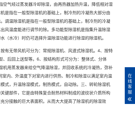
指空气经过蒸发器冷却除湿，由再热器加热升温，降低相对
湿
湿机是指在一般型除湿机的基础上，制冷剂的冷凝热大部分由
除。
调温除湿
机是指在一般型除湿机的基础上，制冷剂的冷凝
其出风温度能进行调节的除。多
功能型除湿机
是指集
升温除湿
却水（水冷）时仍可选择升温除湿功能进行除湿的除湿机。
3、按有无带风机可分为：常规除湿机、风道式除湿机。4、按特
型、后回上送型等。6、按结构形式可分为：整体式、分体
湿机用蒸发器来给空气降温除湿，并回收系统的冷凝热，弥补
在
同室内、外温度下对室内进行供热、制冷和除湿以满足室内温
线
湿模式，升温除湿模式，制热模式，自动除。三、
转轮除湿机
客
服
的关键部件，它是由特殊复合耐热材料制成的波纹状介质所构
供充分接触的巨大表面积。从而大大提高了除湿机的除湿效