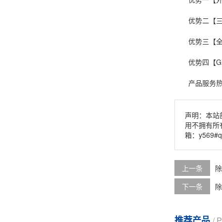
优势二【三排
优势三【全电
优势四【GX
产品服务热线：
声明：本站
用不拥有所
箱：y569#
上一条
除
下一条
除
推荐产品
/