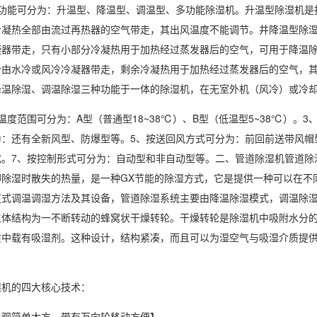
能可分为：升温型、降温型、调温型、
多功能除湿机
。
升温型除湿机
是
冷凝热全部由流过再热器的空气带走，其出风温度不能调节。井降温型除
凝器带走，只有小部分冷凝热用于加热经过蒸发器后的空气，可用于降温
分由水冷或风冷冷凝器带走，剩余冷凝热用于加热经过蒸发器后的空气，
降温除湿、调温除湿三种功能于一体的除湿机，在无室外机（风冷）或冷
范围可分为：A型（普通型18~38℃）、B型（低温型5~38℃）。
为：还有全新风型、防爆型等。5、按送回风方式可分为：前回前送带风帽
式。7、按控制形式可分为：自动型和非自动型等。二、
管道除湿机
管道除
却除湿时散失的热量，是一种GX节能的除湿方式，它是提供一种可以在不
道式
调温调湿方法
及其设备，管道除湿系统主要由降温
除湿模式
，调温除
主体结构为一不断转动的蜂窝状干燥转轮。干燥转轮是除湿机中吸附水分
质中载有吸湿剂。这种设计，结构紧凑，而且可以为湿空气与吸湿介质提
的四大核心技术：
简单大方，带有万向轮移动方便】