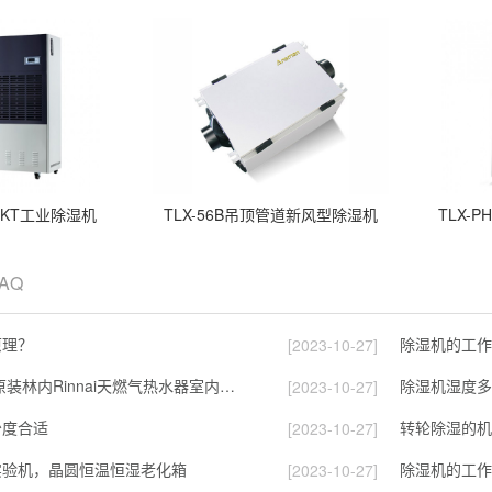
40KT工业除湿机
TLX-56B吊顶管道新风型除湿机
TLX-
FAQ
原理？
除湿机的工作
[2023-10-27]
苏宁国际 日本原装林内Rinnai天燃气热水器室内外机20L24升恒温0冷水循环泵RUF-A2005AU(B)
除湿机湿度多
[2023-10-27]
少度合适
转轮除湿的机
[2023-10-27]
实验机，晶圆恒温恒湿老化箱
除湿机的工作
[2023-10-27]