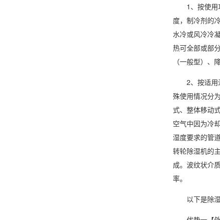
1、按使用功
度
，制冷剂的
水冷或风冷冷
热可全部或部
（一般型）、
2、按适用温度
殊使用情况分
式、整体移动
空气中因为冷
湿度要求的管
转轮除湿
机的
成。波纹状介
率。
以下是除湿机
优势一【外观