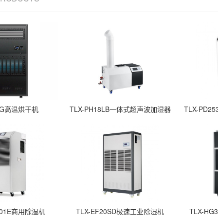
0KG高温烘干机
TLX-PH18LB一体式超声波加湿器
TLX-PD
S901E商用除湿机
TLX-EF20SD极速工业除湿机
TLX-HG