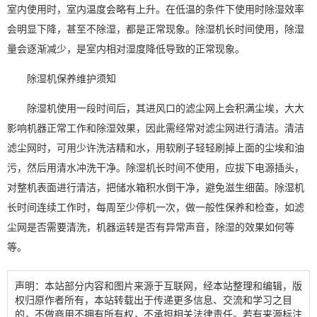
室内使用时，室内温度会略有上升。在低温的条件下使用时除湿效率
会明显下降，甚至不除湿，都是正常现象。除湿机长时间使用，除湿
量会逐渐减少，是室内
相对湿度
降低导致的正常现象。
除湿机保养
维护须知
除湿机使用
一段时间后，其进风口的滤尘网上会积满尘埃，大大
影响机器正常工作和除湿效果，因此需经常对滤尘网进行清洁。清洁
滤尘网时，可用少许洗洁精和水，用软刷子轻轻刷掉上面的尘埃和油
污，然后用清水冲洗干净。除湿机长时间不使用，应拔下电源插头，
对整机表面进行清洁，把储水箱积水倒干净，避免滋生细菌。除湿机
长时间连续工作时，每周至少停机一次，做一般性保养和检查，如滤
尘网是否需要清洗，机器运转是否有异常声音，除湿的效果如何等
等。
声明：本站部分内容和图片来源于互联网，经本站整理和编辑，版
权归原作者所有，本站转载出于传递更多信息、交流和学习之目
的，不做商用不拥有所有权，不承担相关法律责任。若有来源标注