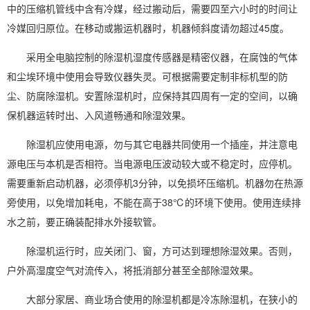
中的压缩机管线中含有冷媒，经过搬动后，需要四至六小时的时间让
冷媒回归原位。在移动或搬运机器时，机器倾斜度请勿超过45度。
采用全电脑控制的除湿机
湿度
传感器是精密仪器，在腐蚀的气体
和尘埃环境中使用会导致仪器失灵。可根据需要定制非标机型的防
尘、
防腐除湿机
。安置除湿机时，应保持其四周有一定的空间，以确
保机器运转时出、入风道畅通和
除湿效果
。
除湿机应使用电源，勿与其它
电器
共同使用一个插座，并注意电
源电压与本机是否相符。当电源电压波动较大或不稳定时，应停机。
需要重新启动机器，必须停机3分钟，以免损坏压缩机。机器勿在热源
旁使用，以免增加耗电，不能在高于38℃的环境下使用。使用连续排
水之前，要正确装配排水外接软管。
除湿机运行
时，应关闭门、窗，方可达到理想除湿效果。否则，
户外
高湿度
空气对流传入，将抵消部分甚至全部除湿效果。
大部分家居、商业场合使用的除湿机都是
冷冻除湿机
，在狭小的