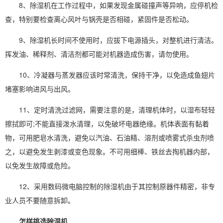
8、除湿机在工作过程中，如果发现金属碰撞声等异响，应停机检
查，特别要检查离心风叶与锅壳是否相碰，紧固件是否松动。
9、除湿机长时间不使用时，应拔下电源插头，对整机进行清洁。
挥发油、稀释剂、清洁剂都可能对机器造成伤害，请勿使用。
10、冷凝器与蒸发器应该时常清洗，保持干净，以免造成鱼翅片
堵塞影响进风与出风。
11、定时清洗过滤网，需要注意的是，清理机体时，以湿布轻轻
擦拭即可;不能直接泼水清理，以免破坏
电器
绝缘。机体表面有黏着
物，可用肥皂水清洗，避免以汽油、石油精、溶剂或喷雾式杀虫剂喷
之，以避免发生剥漆或变色现象。不可用细棒、铁丝去掏机器内部，
以免发生故障或危险。
12、采用数码微电脑控制的除湿机由于其控制原器件精密，非专
业人员不要随意拆卸。
怎样挑选除湿机