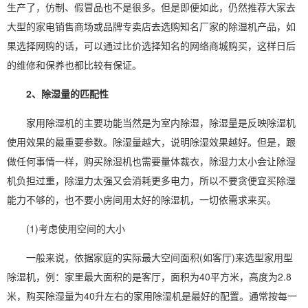
生产了，仿制、假冒品也不是很多。但是即便如此，仍然推荐大家去
大型的家电销售商场或品牌专卖店去选购知名厂家的除湿机产品，如
果选择网购的话，可以通过比价选择知名的网络商城购买，这样日后
的维修和保养也都比较有保证。
2、除湿量的匹配性
家用除湿机的主要功能当然是为
室内除湿
，除湿量是反映
除湿机
使用
效果的最重要参数。除湿量越大，说明除湿效果越好。但是，跟
做任何事情一样，
购买除湿机
也需要量体裁衣，除湿力太小会让除湿
机负担过重，除湿力太强又会消耗更多
电力
，所以不要贪便宜买除湿
能力不够的，也不要小房间用太好的除湿机，一切依需求来买。
(1)考虑使用空间的大小
一般来说，依据家庭的实际最大空间面积(如客厅)来选型家用型
除湿机，例：家里最大面积的是客厅，面积为40平方米，高度为2.8
米，购买除湿量为40升左右的家用除湿机是最好的配置。通常按每一