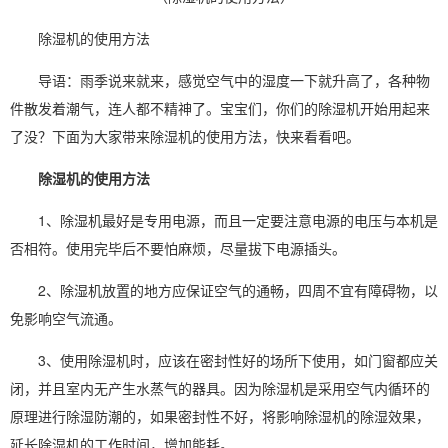
除湿机
的使用方法
导语：雨季说来就来，感觉空气中的
湿度
一下就升高了，各种物
件散发着潮气，连人都不精神了。宝宝们，你们的
除湿
机开始用起来
了没？下面为大家带来除湿机的使用方法，快来看看吧。
除湿机的使用方法
1、除湿机最好是专用电源，而且一定要注意电源的电压与本机是
否相符。使用完毕后不要怕麻烦，尽量拔下电源插头。
2、除湿机放置的地方应保证空气的通畅，四周不宜有障碍物，以
免影响空气流通。
3、
使用除湿机
时，应该在密封性好的场所下使用，如门窗都应关
闭，并且室内无产生水蒸气的器具。因为除湿机是采用空气内循环的
原理进行
除湿防潮
的，如果密封性不好，将影响除湿机的
除湿效果
，
延长除湿机的工作时间，增加能耗。