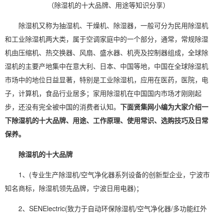
（除湿机的十大品牌、用途等知识分享）
除湿机
又称为
抽湿机
、
干燥机
、
除湿
器，一般可分为
民用除湿机
和
工业除湿机
两大类，属于
空调
家庭中的一个部分，通常，常规除湿
机由压缩机、热交换器、风扇、盛水器、机壳及控制器组成，全球除
湿机的主要产地集中在意大利、日本、中国等地，中国在全球除湿机
市场中的地位日益显著，特别是
工业除湿
机，应用在医药，医院，电
子，计算机，食品行业居多；
家用除湿机
在中国国内市场才刚刚起
步，还没有完全被中国的消费者认知。
下面贤集网小编为大家介绍一
下除湿机的十大品牌、用途、工作原理、使用常识、选购技巧及日常
保养。
除湿机的十大品牌
1、(专业生产除湿机/
空气净化器
系列设备的创新型企业，宁波市
知名商标，除湿机领先品牌，宁波日用
电器
)；
2、SENElectric(致力于自动环保除湿机/
空气净化
器/多功能红外