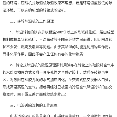
低的环境，压缩机式
除湿机除湿
效果不理想，若是环境温度较低的除
湿环境，可以选购新型的
转轮式除湿机
。
二、
转轮除湿机
的工作原理
1、除湿转轮的制造是以耐温500℃以上的陶瓷纤维纸，经由成型
机制成蜂巢状转轮后，再涂布硅胶于陶瓷纤维之间而得，因此除湿转
轮不会发生燃烧及潮解等问题。由于其除湿的功能是利用物理作用，
而非化学作用，因此不会产生任何有害的化学物质；
2、转轮式除湿机的
除湿原理
系利用涂布在转轮上的硅胶将空气中
的水份以物理方式吸附于具多孔性之合成硅胶上，然后在转轮再生
区，将吸附在硅胶孔洞的水气加热汽化，至交流式热交换器入口处，
形成高温高湿的空气，接着再经过已被室内冷湿空气降温冷却的热交
换器时，由于露点差异而成凝结水排出；
三、电渗透除湿机的工作原理
电渗透除湿机的能量来自于电磁脉冲生成器，一个由微处理器控