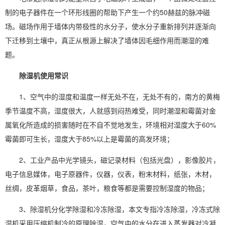
制的电子器件在一个环形线圈的帮助下产生一个约50赫兹的脉冲磁
场。磁场作用于墙体内带极性的水分子，使水分子重新排列并逐渐向
下迁移到土壤中，真正从根源上解决了墙体因毛细作用而潮湿的难
题。
除湿机使用常识
1、空气中的湿度和温度一样无处不在，无处不有的，南方的黄梅
季节温度不高，湿度很大，人就感到闷热难受，同时潮湿和霉菌对金
属氧化所造成的损害随时在不自不觉地发生，环境相对湿度大于60%
霉菌即可生长，湿度大于85%以上是霉菌的高发环境；
2、工业产品中光学镜头，磁记录材料（包括光盘），影像胶片，
电子信息媒体，电子原器件，仪器，仪表，粉末材料，纸张，木材，
丝绸，皮革烟草，食品，
茶叶
，粮食等都是需要控制湿度的物品；
3、除湿机分化学除湿和
冷冻除湿
，本文专指冷冻除湿，
冷冻式除
湿
机采用压缩机制冷的原理除湿，空气中的水分在进入蒸发器对冷凝