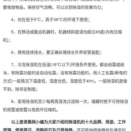
要堆放物品，保持空气流畅，可以达到除湿的效果均匀；
4、勿在低于5℃，高于38℃的环境下使用；
5、在移动或搬运机器时，机器倾斜度请勿超过45度(内有压缩
机)；
6、使用连续排水，要正确处理排水外界软管装配；
7、冷冻除湿机在低温(18℃以下)环境条件使用，都会结霜或结
冰，有除霜功能的会自动化霜，没有除霜功能的，用人工化霜(断电的
方式)一般情况下温度低，湿度也低，湿度低于40%，一般除湿机是做
不到，除非定制版；
8、
家用除湿
机至少每两周清洗过滤网一次，储藏时绝不可将除湿
机侧置或倒置以免损坏压缩机。
以上是贤集网小编为大家介绍的除湿机的十大品牌、用途、工作
原理、使用常识、选购技巧及日常保养。
尽可能地把电器放在通风的