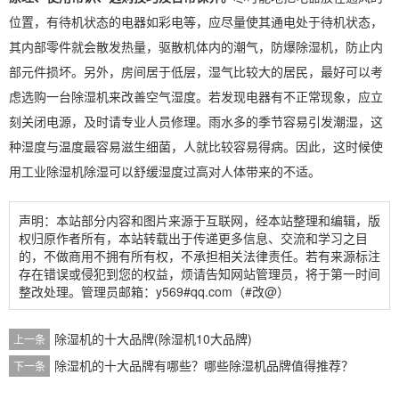
位置，有待机状态的电器如彩电等，应尽量使其通电处于待机状态，
其内部零件就会散发热量，驱散机体内的潮气，
防爆除湿机
，防止内
部元件损坏。另外，房间居于低层，湿气比较大的居民，最好可以考
虑选购一台除湿机来改善
空气湿度
。若发现电器有不正常现象，应立
刻关闭电源，及时请专业人员修理。雨水多的季节容易引发潮湿，这
种湿度与温度最容易滋生细菌，人就比较容易得病。因此，这时候使
用
工业除湿机除湿
可以舒缓湿度过高对人体带来的不适。
声明：本站部分内容和图片来源于互联网，经本站整理和编辑，版
权归原作者所有，本站转载出于传递更多信息、交流和学习之目
的，不做商用不拥有所有权，不承担相关法律责任。若有来源标注
存在错误或侵犯到您的权益，烦请告知网站管理员，将于第一时间
整改处理。管理员邮箱：y569#qq.com（#改@）
除湿机的十大品牌(除湿机10大品牌)
上一条
除湿机的十大品牌有哪些？哪些除湿机品牌值得推荐？
下一条