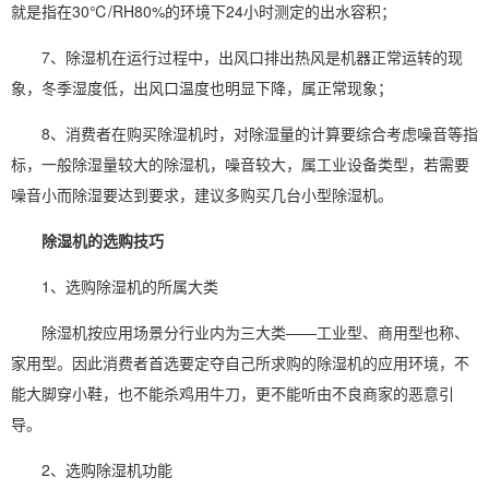
就是指在30℃/RH80%的环境下24小时测定的出水容积；
7、除湿机在运行过程中，出风口排出热风是机器正常运转的现
象，冬季湿度低，出风口温度也明显下降，属正常现象；
8、消费者在购
买除湿机
时，对除湿量的计算要综合考虑噪音等指
标，一般除湿量较大的除湿机，噪音较大，属工业设备类型，若需要
噪音小而除湿要达到要求，建议多购买几台小型除湿机。
除湿机的选购技巧
1、
选购除湿机
的所属大类
除湿机按应用场景分行业内为三大类——工业型、商用型也称、
家用型。因此消费者首选要定夺自己所求购的除湿机的应用环境，不
能大脚穿小鞋，也不能杀鸡用牛刀，更不能听由不良商家的恶意引
导。
2、选购
除湿机功能