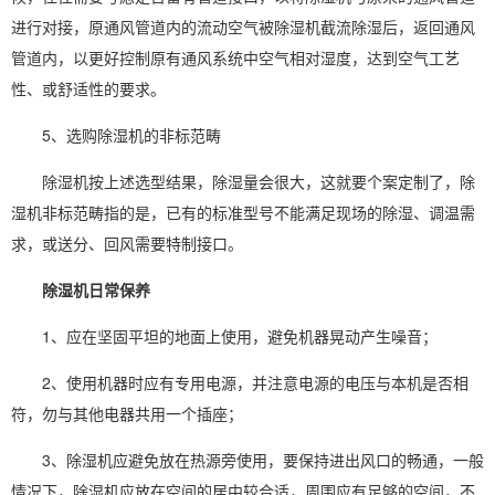
进行对接，原通风管道内的流动空气被除湿机截流除湿后，返回通风
管道内，以更好控制原有通风系统中空气相对湿度，达到空气工艺
性、或舒适性的要求。
5、选购除湿机的非标范畴
除湿机按上述选型结果，除湿量会很大，这就要个案定制了，除
湿机非标范畴指的是，已有的标准型号不能满足现场的除湿、调温需
求，或送分、回风需要特制接口。
除湿机日常保养
1、应在坚固平坦的地面上使用，避免机器晃动产生噪音；
2、使用机器时应有专用电源，并注意电源的电压与本机是否相
符，勿与其他电器共用一个插座；
3、除湿机应避免放在热源旁使用，要保持进出风口的畅通，一般
情况下，除湿机应放在空间的居中较合适，周围应有足够的空间，不