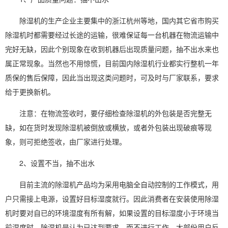
除湿机的生产企业主要集中的浙江杭州等地，国内其它省市购
买
除湿机
时都需要经过长途的运输，很难保证每一台机器在物流运输中
完好无缺，因此个别现象在收到机器后出现质量问题，抽不出水来也
属正常现象。当然也不用惊慌，目前国内
除湿机行业
都实行整机一年
质保的售后保障，因此当出现这类问题时，可及时与厂家联系，要求
给于更换新机。
注意：在物流签收时，要仔细检查除湿机的外包装是否完整无
缺，如在货时发现除湿机被倒放或横放，或者外包装出现破痕等现
象，则可拒绝签收，由厂家进行处理。
2、设置不当，抽不出水
目前主流的除湿机产品均为采用电脑全自动控制的工作模式，用
户只需接上电源，设置好目标
湿度
就行。因此消费者在安装
使用除湿
机
时要对自已的环境湿度有所有解，如果设置的目标湿度小于环境当
前湿度时，除湿机是认为已达到要求，而不进行工作。大部份用户反